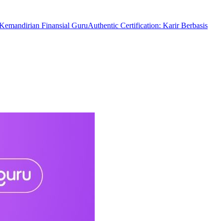
 Kemandirian Finansial Guru
Authentic Certification: Karir Berbasis