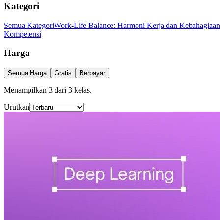
Kategori
Semua Kategori
Work-Life Balance: Harmoni Kerja dan Kebahagiaan
Kompetensi
Harga
Semua Harga
Gratis
Berbayar
Menampilkan
3
dari
3
kelas
.
Urutkan